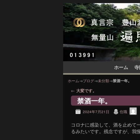
メインコンテンツへ移動
サブコンテンツへ移動
ホーム
寺
ホーム
→
ブログ
→
未分類
→
禁酒一年。
投稿ナビゲーション
←
大変です。
禁酒一年。
2024年7月21日
住職
コロナに感染して、酒を止めて
るみたいです。残念ですが、我