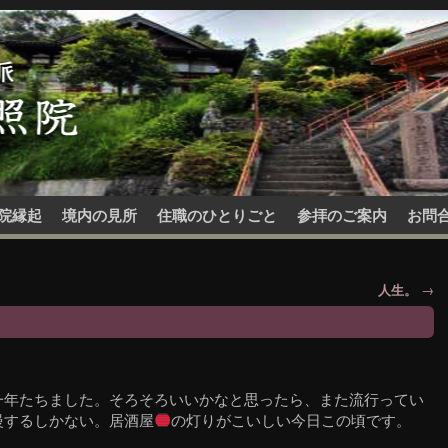
院縁起
境内の見所
住職のひとりごと
参拝のご案内
お問
人生。
→
一年たちました。そろそろいいかなと思ったら、また流行ってい
慢するしかない。居酒屋
の灯りがこいしい今日この頃です。