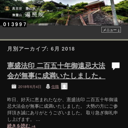
メニュー ↓
月別アーカイブ:
6月 2018
憲盛法印 二百五十年御遠忌大法
会が無事に成満いたしました。
2018年6月4日
住職
昨日、好天に恵まれたなか、憲盛法印 二百五十年御遠
忌大法会が無事に成満いたしました。 大勢の方にご参
拝頂き誠にありがとうございました。 取り急ぎ御礼申
し上げます。 …
続きを読む
→