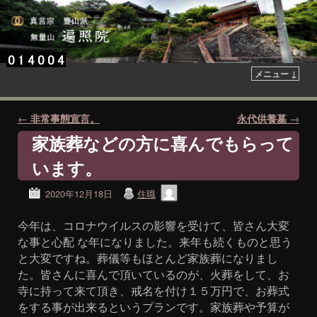
メニュー ↓
投稿ナビゲーション
←
非常事態宣言。
永代供養墓
→
家族葬などの方に喜んでもらって
います。
2020年12月18日
住職
今年は、コロナウイルスの影響を受けて、皆さん大変
な事と心配 な年になりました。来年も続くものと思う
と大変ですね。葬儀等もほとんど家族葬になりまし
た。皆さんに喜んで頂いているのが、火葬をして、お
寺に持って来て頂き、戒名を付け１５万円で、お葬式
をする事が出来るというプランです。家族葬や予算が