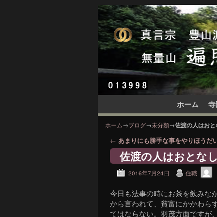
メインコンテンツへ移動
サブコンテンツへ移動
ホーム
寺
ホーム
→
ブログ
→
未分類
→
佐渡の人はおと
投稿ナビゲーション
←
あまりにも勝手な事をやりほうだ
佐渡の人はおとな
2016年7月24日
住職
今日も法事の時にお茶を飲みな
から言われて、貧富にかかわら
てはならない。羽茂方面ですが