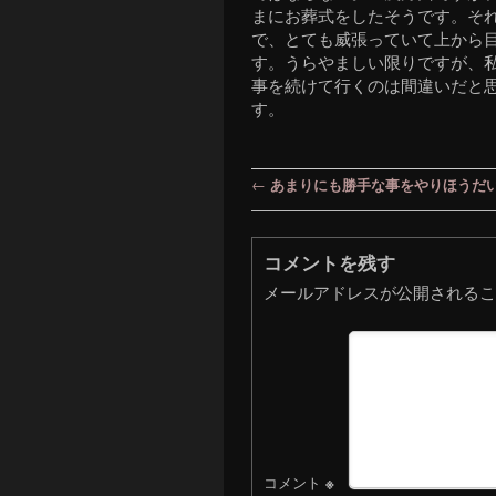
まにお葬式をしたそうです。そ
で、とても威張っていて上から
す。うらやましい限りですが、
事を続けて行くのは間違いだと
す。
投稿ナビゲーション
←
あまりにも勝手な事をやりほうだ
コメントを残す
メールアドレスが公開されるこ
コメント
※