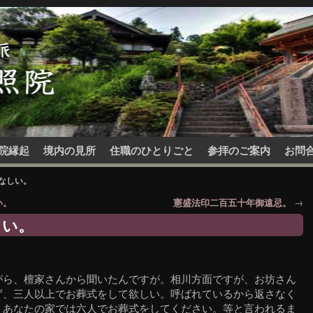
院縁起
境内の見所
住職のひとりごと
参拝のご案内
お問
なしい。
い。
憲盛法印二百五十年御遠忌。
→
しい。
がら、檀家さんから聞いたんですが。相川方面ですが、お坊さん
ず、三人以上でお葬式をして欲しい。呼ばれているから返さなく
、あなたの家では六人でお葬式をしてください。等と言われるま